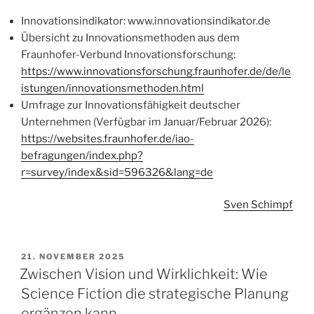
Innovationsindikator: www.innovationsindikator.de
Übersicht zu Innovationsmethoden aus dem
Fraunhofer-Verbund Innovationsforschung:
https://www.innovationsforschung.fraunhofer.de/de/le
istungen/innovationsmethoden.html
Umfrage zur Innovationsfähigkeit deutscher
Unternehmen (Verfügbar im Januar/Februar 2026):
https://websites.fraunhofer.de/iao-
befragungen/index.php?
r=survey/index&sid=596326&lang=de
Sven Schimpf
VERÖFFENTLICHT
21. NOVEMBER 2025
AM
Zwischen Vision und Wirklichkeit: Wie
Science Fiction die strategische Planung
ergänzen kann