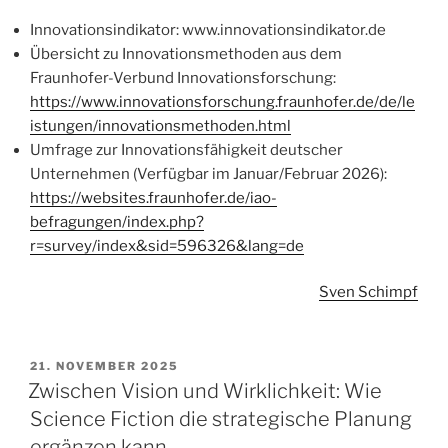
Innovationsindikator: www.innovationsindikator.de
Übersicht zu Innovationsmethoden aus dem
Fraunhofer-Verbund Innovationsforschung:
https://www.innovationsforschung.fraunhofer.de/de/le
istungen/innovationsmethoden.html
Umfrage zur Innovationsfähigkeit deutscher
Unternehmen (Verfügbar im Januar/Februar 2026):
https://websites.fraunhofer.de/iao-
befragungen/index.php?
r=survey/index&sid=596326&lang=de
Sven Schimpf
VERÖFFENTLICHT
21. NOVEMBER 2025
AM
Zwischen Vision und Wirklichkeit: Wie
Science Fiction die strategische Planung
ergänzen kann