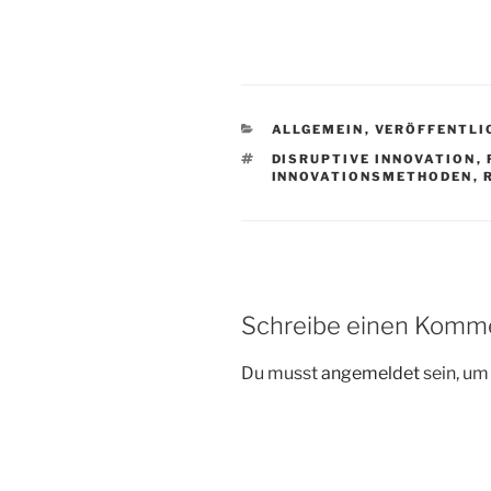
KATEGORIEN
ALLGEMEIN
,
VERÖFFENTLI
SCHLAGWÖRTER
DISRUPTIVE INNOVATION
,
INNOVATIONSMETHODEN
,
Schreibe einen Komm
Du musst
angemeldet
sein, u