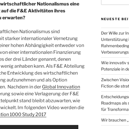
nach:
wirtschaftlicher Nationalismus eine
auf die F&E Aktivitäten ihres
u erwarten?
NEUESTE BE
ftlichen Nationalismus sind
Der Wille zur In
t starker internationaler Vernetzung
Unterstützung 
in einer hohen Abhängigkeit entweder von
Rahmenbedingu
von einer internationalen Finanzierung
Verbesserungs
nes der drei Länder genannt, denen
Wie innovativ s
s wenig anhaben kann. Als F&E Abteilung
Potenziale in
iche Entwicklung des wirtschaftlichen
ung aufzunehmen und als Option
Zwischen Visio
Fiction die st
gen. Nachdem in der
Global Innovation
erung sowie eine Verlagerung der F&E
Entscheidungs
ttelpunkt stand bleibt abzuwarten, wie
Roadmaps als s
ntwickelt. Im folgenden Video werden die
für Transforma
ation 1000 Study 2017
Wir brauchen „