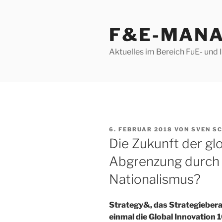
Zum
Inhalt
F&E-MAN
springen
Aktuelles im Bereich FuE- un
VERÖFFENTLICHT
6. FEBRUAR 2018
VON
SVEN S
AM
Die Zukunft der gl
Abgrenzung durch 
Nationalismus?
Strategy&, das Strategieber
einmal die Global Innovation