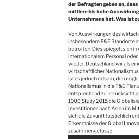
der Befragten geben an, dass 
mittlere bis hohe Auswirkung 
Unternehmens hat. Was ist z
Von Auswirkungen des wirtscha
insbesondere F&E Standorte mi
betroffen. Dies spiegelt sich 
internationalem Personal oder 
wieder. Deutschland wir als ei
wirtschaftlicher Nationalismu
ist es jedoch ratsam, die mögl
Nationalismus in die F&E Plan
entsprechend zu berücksichti
1000 Study 2015
die Globalisi
Investitionen nach Asien im Mi
sich die Zukunft tatsächlich e
Erkenntnisse der
Global Innov
zusammengefasst: