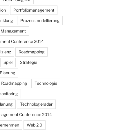
ion
Portfoliomanagement
icklung
Prozessmodellierung
 Management
ment Conference 2014
izienz
Roadmapping
Spiel
Strategie
 Planung
s Roadmapping
Technologie
onitoring
lanung
Technologieradar
agement Conference 2014
nternehmen
Web 2.0