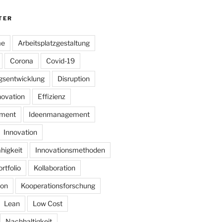
TER
me
Arbeitsplatzgestaltung
Corona
Covid-19
ngsentwicklung
Disruption
novation
Effizienz
ment
Ideenmanagement
Innovation
higkeit
Innovationsmethoden
rtfolio
Kollaboration
on
Kooperationsforschung
Lean
Low Cost
Nachhaltigkeit