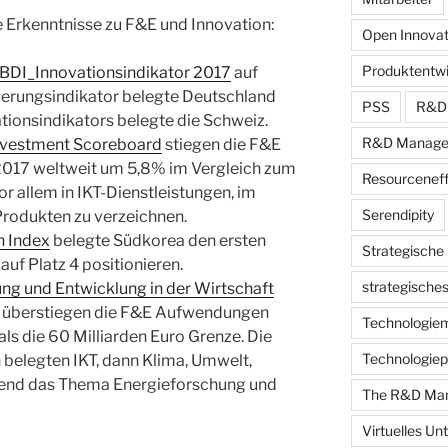
e Erkenntnisse zu F&E und Innovation:
Open Innovat
Produktentw
BDI_Innovationsindikator 2017
auf
sierungsindikator belegte Deutschland
PSS
R&D
vationsindikators belegte die Schweiz.
R&D Manage
Investment Scoreboard
stiegen die F&E
2017 weltweit um 5,8% im Vergleich zum
Resourceneff
r allem in IKT-Dienstleistungen, im
Serendipity
rodukten zu verzeichnen.
n Index
belegte Südkorea den ersten
Strategische
auf Platz 4 positionieren.
strategische
ng und Entwicklung in der Wirtschaft
überstiegen die F&E Aufwendungen
Technologiem
s die 60 Milliarden Euro Grenze. Die
Technologiep
 belegten IKT, dann Klima, Umwelt,
lgend das Thema Energieforschung und
The R&D Man
Virtuelles U