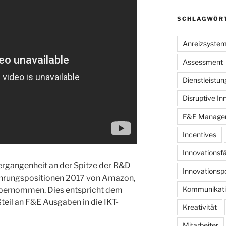
SCHLAGWÖR
Anreizsyste
Assessment
Dienstleistu
Disruptive In
F&E Manage
Incentives
Innovationsfä
rgangenheit an der Spitze der R&D
Innovationspo
ührungspositionen 2017 von Amazon,
Kommunikati
übernommen. Dies entspricht dem
teil an F&E Ausgaben in die IKT-
Kreativität
Mitarbeiter