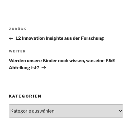
Beitragsnavigation
Vorheriger
ZURÜCK
Beitrag
12 Innovation Insights aus der Forschung
Nächster
WEITER
Beitrag
Werden unsere Kinder noch wissen, was eine F&E
Abteilung ist?
KATEGORIEN
Kategorien