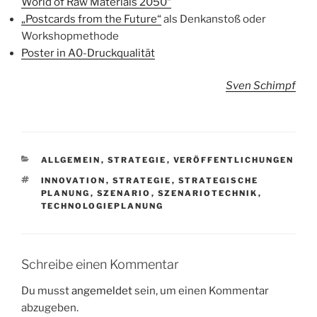
World of Raw Materials 2050“
„Postcards from the Future“
als Denkanstoß oder
Workshopmethode
Poster in A0-Druckqualität
Sven Schimpf
KATEGORIEN
ALLGEMEIN
,
STRATEGIE
,
VERÖFFENTLICHUNGEN
SCHLAGWÖRTER
INNOVATION
,
STRATEGIE
,
STRATEGISCHE
PLANUNG
,
SZENARIO
,
SZENARIOTECHNIK
,
TECHNOLOGIEPLANUNG
Schreibe einen Kommentar
Du musst
angemeldet
sein, um einen Kommentar
abzugeben.